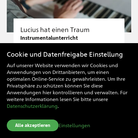
Lucius hat einen Traum
Instrumentalunterricht
Lucius Arz spielt leidenschaftlich
Cookie und Datenfreigabe Einstellung
gern Klavier. Mehrere Stunden
Auf unserer Website verwenden wir Cookies und
täglich. Und er spielt gut. Das
Anwendungen von Drittanbietern, um einen
hat er nicht nur Fleiss und
optimalen Online-Service zu gewährleisten. Um Ihre
Ehrgeiz zu verdanken. «Er
Privatsphäre zu schützen können Sie diese
Anwendungen hier kontrollieren und verwalten.
Für
verfügt über ein
weitere Informationen lesen Sie bitte unsere
ausserordentliches Talent und
Datenschutzerklärung
.
hat das absolute Musikgehör»,
sagt sein Musiklehrer und
Einstellungen
Alle akzeptieren
Mentor Alexander Wyssmann.