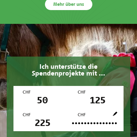
Mehr über uns
Ich unterstütze die
Spendenprojekte mit ...
CHF
CHF
50
125
CHF
CHF
225