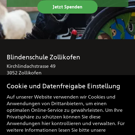
Jetzt Spenden
Blindenschule Zollikofen
Kirchlindachstrasse 49
3052 Zollikofen
T
+41 (0) 31 910 25 16
Cookie und Datenfreigabe Einstellung
sekretariat
blindenschule.ch
Auf unserer Website verwenden wir Cookies und
Anwendungen von Drittanbietern, um einen
Spendenkonto
optimalen Online-Service zu gewährleisten. Um Ihre
IBAN: CH03 0900 0000 3000 0974 3
Privatsphäre zu schützen können Sie diese
Anwendungen hier kontrollieren und verwalten.
Für
weitere Informationen lesen Sie bitte unsere