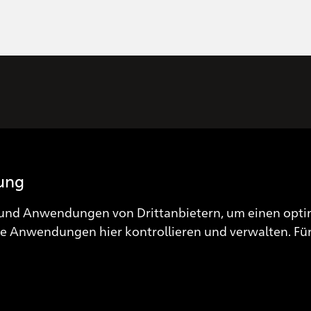
Spendenkonto
IBAN: CH03 0900 0000 3000 0974 3
lung
und Anwendungen von Drittanbietern, um einen optim
ese Anwendungen hier kontrollieren und verwalten.
Für