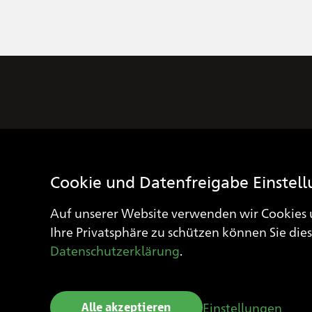
Blindenschule Zollikofen
Kirchlindachstrasse 49
Cookie und Datenfreigabe Einstel
3052 Zollikofen
T
+41 (0) 31 910 25 16
Auf unserer Website verwenden wir Cookies 
sekretariat
blindenschule.ch
Ihre Privatsphäre zu schützen können Sie di
Datenschutzerklärung
.
Einstellungen
Alle akzeptieren