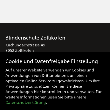
Blindenschule Zollikofen
Kirchlindachstrasse 49
3052 Zollikofen
T
+41 (0) 31 910 25 16
Cookie und Datenfreigabe Einstellung
sekretariat
blindenschule.ch
Auf unserer Website verwenden wir Cookies und
Anwendungen von Drittanbietern, um einen
Spendenkonto
optimalen Online-Service zu gewährleisten. Um Ihre
IBAN: CH03 0900 0000 3000 0974 3
Privatsphäre zu schützen können Sie diese
Anwendungen hier kontrollieren und verwalten.
Für
weitere Informationen lesen Sie bitte unsere
Impressum
Datenschutzerklärung
.
Datenschutzerklärung