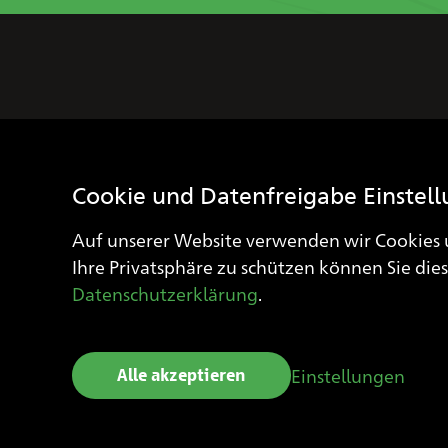
Blindenschule Zollikofen
Kirchlindachstrasse 49
Cookie und Datenfreigabe Einstel
3052 Zollikofen
T
+41 (0) 31 910 25 16
Auf unserer Website verwenden wir Cookies 
sekretariat
blindenschule.ch
Ihre Privatsphäre zu schützen können Sie di
Datenschutzerklärung
.
Einstellungen
Alle akzeptieren