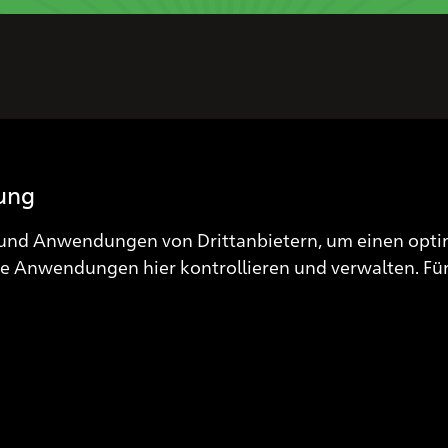
Spendenkonto
IBAN: CH03 0900 0000 3000 0974 3
lung
und Anwendungen von Drittanbietern, um einen optim
ese Anwendungen hier kontrollieren und verwalten.
Für