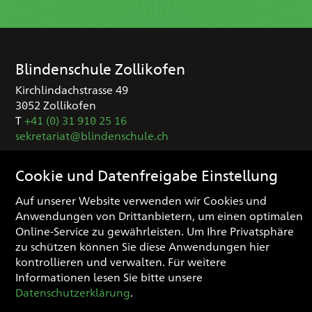
Blindenschule Zollikofen
Kirchlindachstrasse 49
3052 Zollikofen
T
+41 (0) 31 910 25 16
sekretariat
blindenschule.ch
Cookie und Datenfreigabe Einstellung
Spendenkonto
Auf unserer Website verwenden wir Cookies und
IBAN: CH03 0900 0000 3000 0974 3
Anwendungen von Drittanbietern, um einen optimalen
Online-Service zu gewährleisten. Um Ihre Privatsphäre
zu schützen können Sie diese Anwendungen hier
Impressum
kontrollieren und verwalten.
Für weitere
Datenschutzerklärung
Informationen lesen Sie bitte unsere
Cookie Einstellungen
Datenschutzerklärung
.