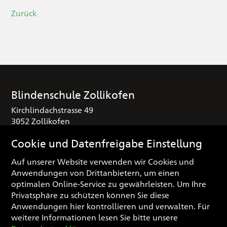
Zurück
Blindenschule Zollikofen
Kirchlindachstrasse 49
3052 Zollikofen
T
+41 (0) 31 910 25 16
Cookie und Datenfreigabe Einstellung
sekretariat
blindenschule.ch
Auf unserer Website verwenden wir Cookies und
Anwendungen von Drittanbietern, um einen
Spendenkonto
optimalen Online-Service zu gewährleisten. Um Ihre
IBAN: CH03 0900 0000 3000 0974 3
Privatsphäre zu schützen können Sie diese
Anwendungen hier kontrollieren und verwalten.
Für
weitere Informationen lesen Sie bitte unsere