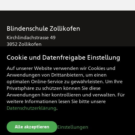
Blindenschule Zollikofen
Kirchlindachstrasse 49
3052 Zollikofen
T
+41 (0) 31 910 25 16
Cookie und Datenfreigabe Einstellung
sekretariat
blindenschule.ch
Auf unserer Website verwenden wir Cookies und
Anwendungen von Drittanbietern, um einen
Spendenkonto
optimalen Online-Service zu gewährleisten. Um Ihre
IBAN: CH03 0900 0000 3000 0974 3
Privatsphäre zu schützen können Sie diese
Anwendungen hier kontrollieren und verwalten.
Für
weitere Informationen lesen Sie bitte unsere
Impressum
Datenschutzerklärung
.
Datenschutzerklärung
Cookie Einstellungen
Einstellungen
Alle akzeptieren