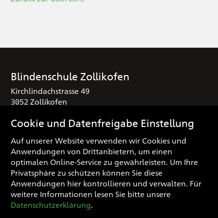
Blindenschule Zollikofen
Kirchlindachstrasse 49
3052 Zollikofen
T
+41 (0) 31 910 25 16
Cookie und Datenfreigabe Einstellung
sekretariat
blindenschule.ch
Auf unserer Website verwenden wir Cookies und
Anwendungen von Drittanbietern, um einen
Spendenkonto
optimalen Online-Service zu gewährleisten. Um Ihre
IBAN: CH03 0900 0000 3000 0974 3
Privatsphäre zu schützen können Sie diese
Anwendungen hier kontrollieren und verwalten.
Für
weitere Informationen lesen Sie bitte unsere
Impressum
Datenschutzerklärung
.
Datenschutzerklärung