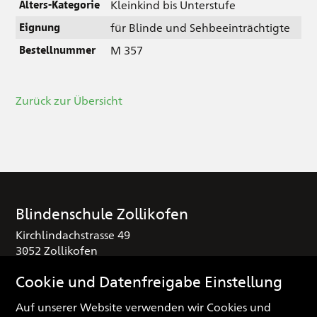
Kleinkind bis Unterstufe
Alters-Kategorie
für Blinde und Sehbeeinträchtigte
Eignung
M 357
Bestellnummer
Zurück zur Übersicht
Blindenschule Zollikofen
Kirchlindachstrasse 49
3052 Zollikofen
T
+41 (0) 31 910 25 16
Cookie und Datenfreigabe Einstellung
sekretariat
blindenschule.ch
Auf unserer Website verwenden wir Cookies und