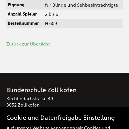
für Blinde und Sehbeeinträchtigte
Eignung
2 bis 6
Anzahl Spieler
H 609
Bestellnummer
Zurück zur Übersicht
Blindenschule Zollikofen
Kirchlindachstrasse 49
3052 Zollikofen
T
+41 (0) 31 910 25 16
Cookie und Datenfreigabe Einstellung
sekretariat
blindenschule.ch
Auf unserer Website verwenden wir Cookies und