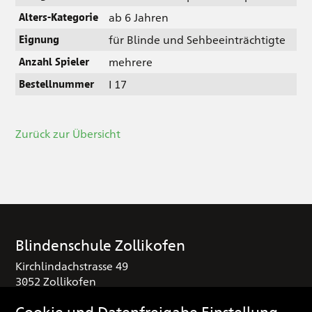
ab 6 Jahren
Alters-Kategorie
für Blinde und Sehbeeinträchtigte
Eignung
mehrere
Anzahl Spieler
I 17
Bestellnummer
Zurück zur Übersicht
Blindenschule Zollikofen
Kirchlindachstrasse 49
3052 Zollikofen
T
+41 (0) 31 910 25 16
Cookie und Datenfreigabe Einstellung
sekretariat
blindenschule.ch