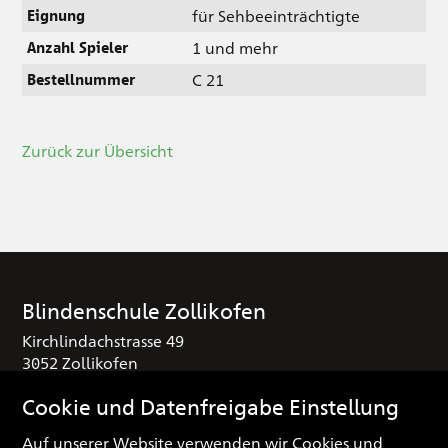
für Sehbeeinträchtigte
Eignung
1 und mehr
Anzahl Spieler
C 21
Bestellnummer
Zurück zur Übersicht
Blindenschule Zollikofen
Kirchlindachstrasse 49
3052 Zollikofen
T
+41 (0) 31 910 25 16
Cookie und Datenfreigabe Einstellung
sekretariat
blindenschule.ch
Auf unserer Website verwenden wir Cookies und