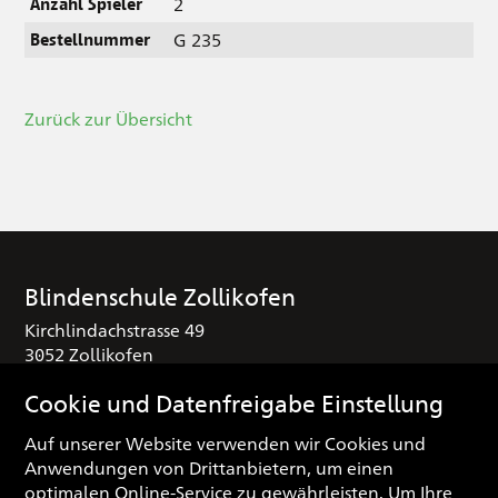
2
Anzahl Spieler
G 235
Bestellnummer
Zurück zur Übersicht
Blindenschule Zollikofen
Kirchlindachstrasse 49
3052 Zollikofen
T
+41 (0) 31 910 25 16
Cookie und Datenfreigabe Einstellung
sekretariat
blindenschule.ch
Auf unserer Website verwenden wir Cookies und
Anwendungen von Drittanbietern, um einen
Spendenkonto
optimalen Online-Service zu gewährleisten. Um Ihre