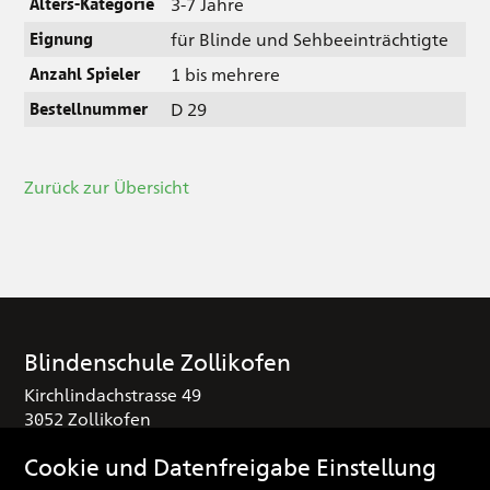
3-7 Jahre
Alters-Kategorie
für Blinde und Sehbeeinträchtigte
Eignung
1 bis mehrere
Anzahl Spieler
D 29
Bestellnummer
Zurück zur Übersicht
Blindenschule Zollikofen
Kirchlindachstrasse 49
3052 Zollikofen
T
+41 (0) 31 910 25 16
Cookie und Datenfreigabe Einstellung
sekretariat
blindenschule.ch