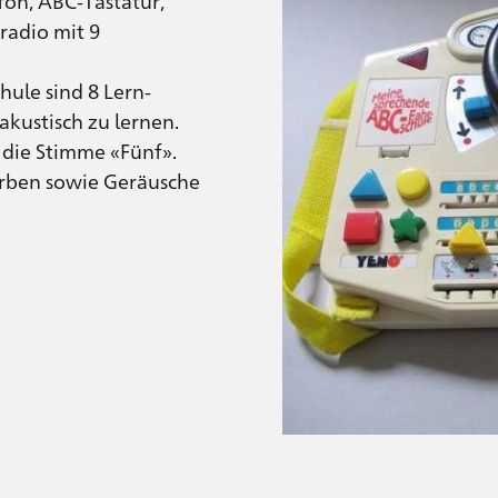
fon, ABC-Tastatur,
oradio mit 9
ule sind 8 Lern-
 akustisch zu lernen.
t die Stimme «Fünf».
rben sowie Geräusche