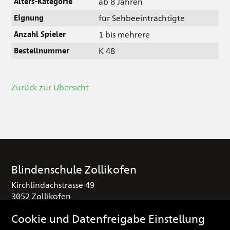
ab 8 Jahren
Alters-Kategorie
für Sehbeeinträchtigte
Eignung
1 bis mehrere
Anzahl Spieler
K 48
Bestellnummer
Zurück zur Übersicht
Blindenschule Zollikofen
Kirchlindachstrasse 49
3052 Zollikofen
T
+41 (0) 31 910 25 16
Cookie und Datenfreigabe Einstellung
sekretariat
blindenschule.ch